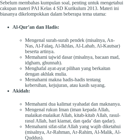
Sebelum membahas kumpulan soal, penting untuk mengetahui
cakupan materi PAI Kelas 4 SD Kurikulum 2013. Materi ini
biasanya dikelompokkan dalam beberapa tema utama:
Al-Qur’an dan Hadis:
Mengenal surah-surah pendek (misalnya, An-
Nas, Al-Falaq, Al-Ikhlas, Al-Lahab, Al-Kautsar)
beserta artinya.
Memahami tajwid dasar (misalnya, bacaan mad,
idgham, ghunnah).
Menghafal ayat-ayat pilihan yang berkaitan
dengan akhlak mulia.
Memahami makna hadis-hadis tentang
kebersihan, kejujuran, atau kasih sayang.
Akidah:
Memahami dua kalimat syahadat dan maknanya.
Mengenal rukun Iman (iman kepada Allah,
malaikat-malaikat Allah, kitab-kitab Allah, rasul-
rasul Allah, hari kiamat, dan qada’ dan qadar).
Memahami sifat-sifat Allah yang wajib diketahui
(misalnya, Ar-Rahman, Ar-Rahim, Al-Malik, Al-
Quddus).