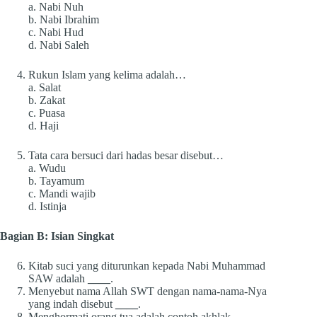
a. Nabi Nuh
b. Nabi Ibrahim
c. Nabi Hud
d. Nabi Saleh
Rukun Islam yang kelima adalah…
a. Salat
b. Zakat
c. Puasa
d. Haji
Tata cara bersuci dari hadas besar disebut…
a. Wudu
b. Tayamum
c. Mandi wajib
d. Istinja
Bagian B: Isian Singkat
Kitab suci yang diturunkan kepada Nabi Muhammad
SAW adalah
____
.
Menyebut nama Allah SWT dengan nama-nama-Nya
yang indah disebut
____
.
Menghormati orang tua adalah contoh akhlak
____
.