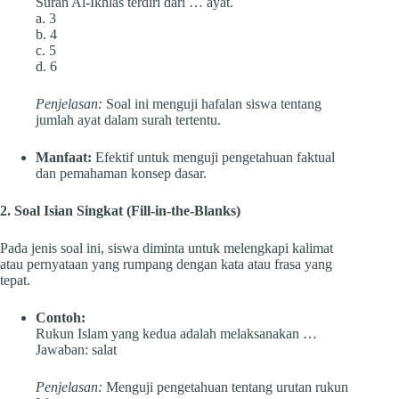
Surah Al-Ikhlas terdiri dari … ayat.
a. 3
b. 4
c. 5
d. 6
Penjelasan:
Soal ini menguji hafalan siswa tentang
jumlah ayat dalam surah tertentu.
Manfaat:
Efektif untuk menguji pengetahuan faktual
dan pemahaman konsep dasar.
2. Soal Isian Singkat (Fill-in-the-Blanks)
Pada jenis soal ini, siswa diminta untuk melengkapi kalimat
atau pernyataan yang rumpang dengan kata atau frasa yang
tepat.
Contoh:
Rukun Islam yang kedua adalah melaksanakan …
Jawaban: salat
Penjelasan:
Menguji pengetahuan tentang urutan rukun