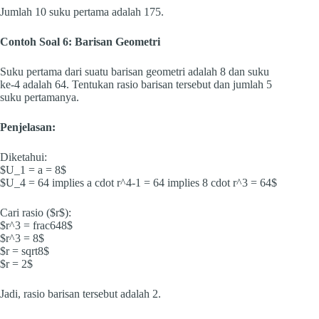
Jumlah 10 suku pertama adalah 175.
Contoh Soal 6: Barisan Geometri
Suku pertama dari suatu barisan geometri adalah 8 dan suku
ke-4 adalah 64. Tentukan rasio barisan tersebut dan jumlah 5
suku pertamanya.
Penjelasan:
Diketahui:
$U_1 = a = 8$
$U_4 = 64 implies a cdot r^4-1 = 64 implies 8 cdot r^3 = 64$
Cari rasio ($r$):
$r^3 = frac648$
$r^3 = 8$
$r = sqrt8$
$r = 2$
Jadi, rasio barisan tersebut adalah 2.