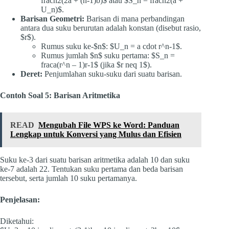
fracn2(2a + (n-1)b)$ atau $S_n = fracn2(a +
U_n)$.
Barisan Geometri:
Barisan di mana perbandingan
antara dua suku berurutan adalah konstan (disebut rasio,
$r$).
Rumus suku ke-$n$: $U_n = a cdot r^n-1$.
Rumus jumlah $n$ suku pertama: $S_n =
fraca(r^n – 1)r-1$ (jika $r neq 1$).
Deret:
Penjumlahan suku-suku dari suatu barisan.
Contoh Soal 5: Barisan Aritmetika
READ
Mengubah File WPS ke Word: Panduan
Lengkap untuk Konversi yang Mulus dan Efisien
Suku ke-3 dari suatu barisan aritmetika adalah 10 dan suku
ke-7 adalah 22. Tentukan suku pertama dan beda barisan
tersebut, serta jumlah 10 suku pertamanya.
Penjelasan:
Diketahui: