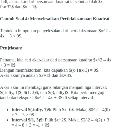
Jadi, akar-akar dari persamaan kuadrat tersebut adalah $x =
frac32$ dan $x = 1$.
Contoh Soal 4: Menyelesaikan Pertidaksamaan Kuadrat
Tentukan himpunan penyelesaian dari pertidaksamaan $x^2 –
4x + 3 < 0$.
Penjelasan:
Pertama, kita cari akar-akar dari persamaan kuadrat $x^2 – 4x
+ 3 = 0$.
Dengan memfaktorkan, kita dapatkan $(x-1)(x-3) = 0$.
Akar-akarnya adalah $x=1$ dan $x=3$.
Akar-akar ini membagi garis bilangan menjadi tiga interval:
$(-infty, 1)$, $(1, 3)$, dan $(3, infty)$. Kita perlu menguji
tanda dari ekspresi $x^2 – 4x + 3$ di setiap interval.
Interval $(-infty, 1)$:
Pilih $x=0$. Maka, $0^2 – 4(0)
+ 3 = 3 > 0$.
Interval $(1, 3)$:
Pilih $x=2$. Maka, $2^2 – 4(2) + 3
= 4 – 8 + 3 = -1 < 0$.