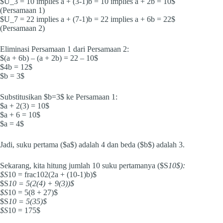
$U_3 = 10 implies a + (3-1)b = 10 implies a + 2b = 10$
(Persamaan 1)
$U_7 = 22 implies a + (7-1)b = 22 implies a + 6b = 22$
(Persamaan 2)
Eliminasi Persamaan 1 dari Persamaan 2:
$(a + 6b) – (a + 2b) = 22 – 10$
$4b = 12$
$b = 3$
Substitusikan $b=3$ ke Persamaan 1:
$a + 2(3) = 10$
$a + 6 = 10$
$a = 4$
Jadi, suku pertama ($a$) adalah 4 dan beda ($b$) adalah 3.
Sekarang, kita hitung jumlah 10 suku pertamanya ($S
10$):
$S
10 = frac102(2a + (10-1)b)$
$S
10 = 5(2(4) + 9(3))$
$S
10 = 5(8 + 27)$
$S
10 = 5(35)$
$S
10 = 175$