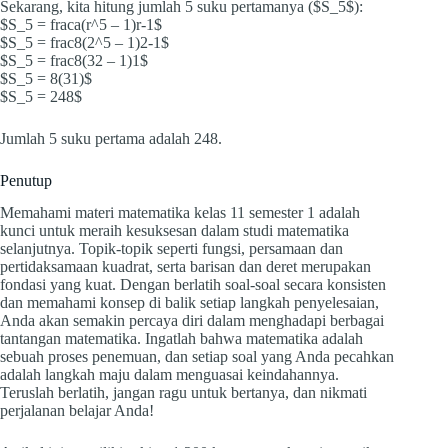
Sekarang, kita hitung jumlah 5 suku pertamanya ($S_5$):
$S_5 = fraca(r^5 – 1)r-1$
$S_5 = frac8(2^5 – 1)2-1$
$S_5 = frac8(32 – 1)1$
$S_5 = 8(31)$
$S_5 = 248$
Jumlah 5 suku pertama adalah 248.
Penutup
Memahami materi matematika kelas 11 semester 1 adalah
kunci untuk meraih kesuksesan dalam studi matematika
selanjutnya. Topik-topik seperti fungsi, persamaan dan
pertidaksamaan kuadrat, serta barisan dan deret merupakan
fondasi yang kuat. Dengan berlatih soal-soal secara konsisten
dan memahami konsep di balik setiap langkah penyelesaian,
Anda akan semakin percaya diri dalam menghadapi berbagai
tantangan matematika. Ingatlah bahwa matematika adalah
sebuah proses penemuan, dan setiap soal yang Anda pecahkan
adalah langkah maju dalam menguasai keindahannya.
Teruslah berlatih, jangan ragu untuk bertanya, dan nikmati
perjalanan belajar Anda!