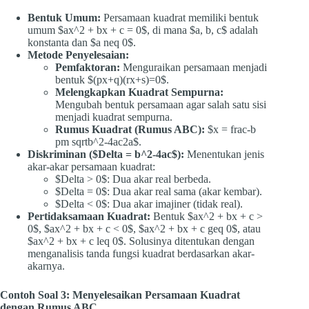
Bentuk Umum:
Persamaan kuadrat memiliki bentuk
umum $ax^2 + bx + c = 0$, di mana $a, b, c$ adalah
konstanta dan $a neq 0$.
Metode Penyelesaian:
Pemfaktoran:
Menguraikan persamaan menjadi
bentuk $(px+q)(rx+s)=0$.
Melengkapkan Kuadrat Sempurna:
Mengubah bentuk persamaan agar salah satu sisi
menjadi kuadrat sempurna.
Rumus Kuadrat (Rumus ABC):
$x = frac-b
pm sqrtb^2-4ac2a$.
Diskriminan ($Delta = b^2-4ac$):
Menentukan jenis
akar-akar persamaan kuadrat:
$Delta > 0$: Dua akar real berbeda.
$Delta = 0$: Dua akar real sama (akar kembar).
$Delta < 0$: Dua akar imajiner (tidak real).
Pertidaksamaan Kuadrat:
Bentuk $ax^2 + bx + c >
0$, $ax^2 + bx + c < 0$, $ax^2 + bx + c geq 0$, atau
$ax^2 + bx + c leq 0$. Solusinya ditentukan dengan
menganalisis tanda fungsi kuadrat berdasarkan akar-
akarnya.
Contoh Soal 3: Menyelesaikan Persamaan Kuadrat
dengan Rumus ABC