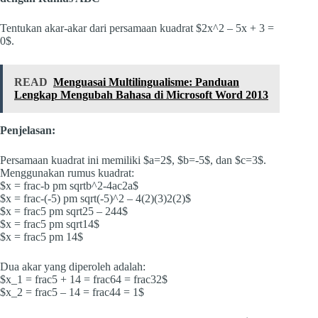
Tentukan akar-akar dari persamaan kuadrat $2x^2 – 5x + 3 =
0$.
READ
Menguasai Multilingualisme: Panduan
Lengkap Mengubah Bahasa di Microsoft Word 2013
Penjelasan:
Persamaan kuadrat ini memiliki $a=2$, $b=-5$, dan $c=3$.
Menggunakan rumus kuadrat:
$x = frac-b pm sqrtb^2-4ac2a$
$x = frac-(-5) pm sqrt(-5)^2 – 4(2)(3)2(2)$
$x = frac5 pm sqrt25 – 244$
$x = frac5 pm sqrt14$
$x = frac5 pm 14$
Dua akar yang diperoleh adalah:
$x_1 = frac5 + 14 = frac64 = frac32$
$x_2 = frac5 – 14 = frac44 = 1$