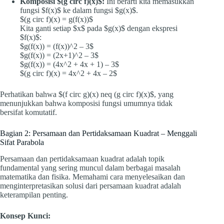
Komposisi $(g circ f)(x)$:
Ini berarti kita memasukkan
fungsi $f(x)$ ke dalam fungsi $g(x)$.
$(g circ f)(x) = g(f(x))$
Kita ganti setiap $x$ pada $g(x)$ dengan ekspresi
$f(x)$:
$g(f(x)) = (f(x))^2 – 3$
$g(f(x)) = (2x+1)^2 – 3$
$g(f(x)) = (4x^2 + 4x + 1) – 3$
$(g circ f)(x) = 4x^2 + 4x – 2$
Perhatikan bahwa $(f circ g)(x) neq (g circ f)(x)$, yang
menunjukkan bahwa komposisi fungsi umumnya tidak
bersifat komutatif.
Bagian 2: Persamaan dan Pertidaksamaan Kuadrat – Menggali
Sifat Parabola
Persamaan dan pertidaksamaan kuadrat adalah topik
fundamental yang sering muncul dalam berbagai masalah
matematika dan fisika. Memahami cara menyelesaikan dan
menginterpretasikan solusi dari persamaan kuadrat adalah
keterampilan penting.
Konsep Kunci: