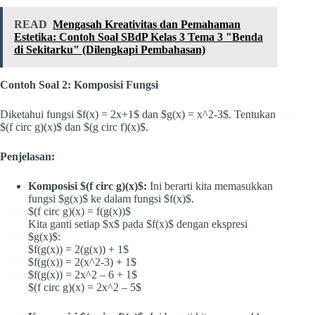
READ
Mengasah Kreativitas dan Pemahaman
Estetika: Contoh Soal SBdP Kelas 3 Tema 3 "Benda
di Sekitarku" (Dilengkapi Pembahasan)
Contoh Soal 2: Komposisi Fungsi
Diketahui fungsi $f(x) = 2x+1$ dan $g(x) = x^2-3$. Tentukan
$(f circ g)(x)$ dan $(g circ f)(x)$.
Penjelasan:
Komposisi $(f circ g)(x)$:
Ini berarti kita memasukkan
fungsi $g(x)$ ke dalam fungsi $f(x)$.
$(f circ g)(x) = f(g(x))$
Kita ganti setiap $x$ pada $f(x)$ dengan ekspresi
$g(x)$:
$f(g(x)) = 2(g(x)) + 1$
$f(g(x)) = 2(x^2-3) + 1$
$f(g(x)) = 2x^2 – 6 + 1$
$(f circ g)(x) = 2x^2 – 5$