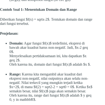
Contoh Soal 1: Menentukan Domain dan Range
Diberikan fungsi $f(x) = sqrtx-2$. Tentukan domain dan range
dari fungsi tersebut.
Penjelasan:
Domain:
Agar fungsi $f(x)$ terdefinisi, ekspresi di
bawah akar kuadrat harus non-negatif. Jadi, $x-2 geq
0$.
Menyelesaikan pertidaksamaan ini, kita dapatkan $x
geq 2$.
Oleh karena itu, domain dari fungsi $f(x)$ adalah $x $.
Range:
Karena kita mengambil akar kuadrat dari
ekspresi non-negatif, nilai outputnya akan selalu non-
negatif. Nilai terkecil yang mungkin terjadi ketika
$x=2$, di mana $f(2) = sqrt2-2 = sqrt0 = 0$. Ketika $x$
semakin besar, nilai $f(x)$ juga akan semakin besar.
Oleh karena itu, range dari fungsi $f(x)$ adalah $ y geq
0, y in mathbbR$.