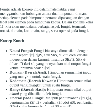
Fungsi adalah konsep inti dalam matematika yang
menggambarkan hubungan antara dua himpunan, di mana
setiap elemen pada himpunan pertama dipasangkan dengan
tepat satu elemen pada himpunan kedua. Dalam konteks kelas
11, kita akan mendalami berbagai aspek fungsi, termasuk
notasi, domain, kodomain, range, serta operasi pada fungsi.
Konsep Kunci:
Notasi Fungsi:
Fungsi biasanya dinotasikan dengan
huruf seperti $f$, $g$, atau $h$, diikuti oleh variabel
independen dalam kurung, misalnya $f(x)$. $f(x)$
dibaca "f dari x", yang menyatakan nilai output fungsi
ketika inputnya adalah $x$.
Domain (Daerah Asal):
Himpunan semua nilai input
yang mungkin untuk suatu fungsi.
Kodomain (Daerah Kawan):
Himpunan semua nilai
output yang
mungkin
untuk suatu fungsi.
Range (Daerah Hasil):
Himpunan semua nilai output
aktual
yang dihasilkan oleh fungsi.
Operasi pada Fungsi:
Meliputi penjumlahan ($f+g$),
pengurangan ($f-g$), perkalian ($f cdot g$), pembagian
($f/g$), dan komposisi fungsi ($f circ g$).