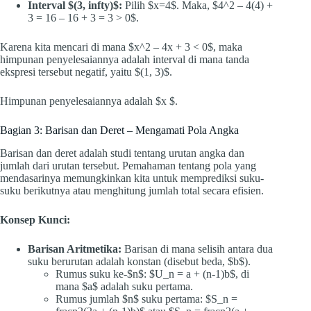
Interval $(3, infty)$:
Pilih $x=4$. Maka, $4^2 – 4(4) +
3 = 16 – 16 + 3 = 3 > 0$.
Karena kita mencari di mana $x^2 – 4x + 3 < 0$, maka
himpunan penyelesaiannya adalah interval di mana tanda
ekspresi tersebut negatif, yaitu $(1, 3)$.
Himpunan penyelesaiannya adalah $x $.
Bagian 3: Barisan dan Deret – Mengamati Pola Angka
Barisan dan deret adalah studi tentang urutan angka dan
jumlah dari urutan tersebut. Pemahaman tentang pola yang
mendasarinya memungkinkan kita untuk memprediksi suku-
suku berikutnya atau menghitung jumlah total secara efisien.
Konsep Kunci:
Barisan Aritmetika:
Barisan di mana selisih antara dua
suku berurutan adalah konstan (disebut beda, $b$).
Rumus suku ke-$n$: $U_n = a + (n-1)b$, di
mana $a$ adalah suku pertama.
Rumus jumlah $n$ suku pertama: $S_n =