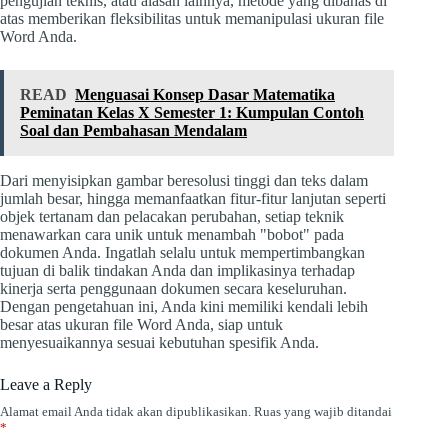
pengujian teknis, atau alasan lainnya, metode yang dibahas di
atas memberikan fleksibilitas untuk memanipulasi ukuran file
Word Anda.
READ
Menguasai Konsep Dasar Matematika
Peminatan Kelas X Semester 1: Kumpulan Contoh
Soal dan Pembahasan Mendalam
Dari menyisipkan gambar beresolusi tinggi dan teks dalam
jumlah besar, hingga memanfaatkan fitur-fitur lanjutan seperti
objek tertanam dan pelacakan perubahan, setiap teknik
menawarkan cara unik untuk menambah "bobot" pada
dokumen Anda. Ingatlah selalu untuk mempertimbangkan
tujuan di balik tindakan Anda dan implikasinya terhadap
kinerja serta penggunaan dokumen secara keseluruhan.
Dengan pengetahuan ini, Anda kini memiliki kendali lebih
besar atas ukuran file Word Anda, siap untuk
menyesuaikannya sesuai kebutuhan spesifik Anda.
Leave a Reply
Alamat email Anda tidak akan dipublikasikan.
Ruas yang wajib ditandai
*