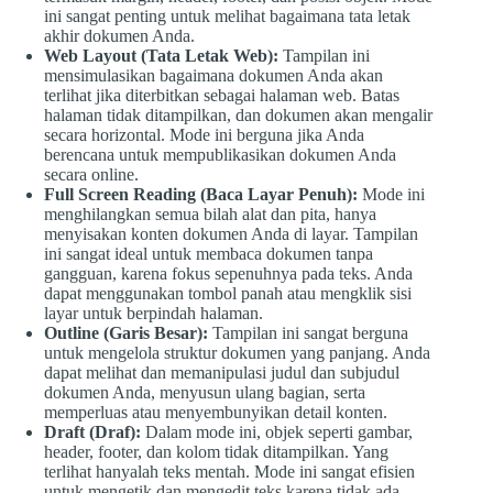
ini sangat penting untuk melihat bagaimana tata letak
akhir dokumen Anda.
Web Layout (Tata Letak Web):
Tampilan ini
mensimulasikan bagaimana dokumen Anda akan
terlihat jika diterbitkan sebagai halaman web. Batas
halaman tidak ditampilkan, dan dokumen akan mengalir
secara horizontal. Mode ini berguna jika Anda
berencana untuk mempublikasikan dokumen Anda
secara online.
Full Screen Reading (Baca Layar Penuh):
Mode ini
menghilangkan semua bilah alat dan pita, hanya
menyisakan konten dokumen Anda di layar. Tampilan
ini sangat ideal untuk membaca dokumen tanpa
gangguan, karena fokus sepenuhnya pada teks. Anda
dapat menggunakan tombol panah atau mengklik sisi
layar untuk berpindah halaman.
Outline (Garis Besar):
Tampilan ini sangat berguna
untuk mengelola struktur dokumen yang panjang. Anda
dapat melihat dan memanipulasi judul dan subjudul
dokumen Anda, menyusun ulang bagian, serta
memperluas atau menyembunyikan detail konten.
Draft (Draf):
Dalam mode ini, objek seperti gambar,
header, footer, dan kolom tidak ditampilkan. Yang
terlihat hanyalah teks mentah. Mode ini sangat efisien
untuk mengetik dan mengedit teks karena tidak ada