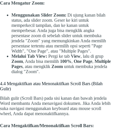
Cara Mengatur Zoom:
Menggunakan Slider Zoom:
Di ujung kanan bilah
status, ada slider zoom. Geser ke kiri untuk
memperkecil tampilan, dan ke kanan untuk
memperbesar. Anda juga bisa mengklik angka
persentase zoom di sebelah slider untuk membuka
jendela "Zoom" yang memungkinkan Anda memilih
persentase tertentu atau memilih opsi seperti "Page
Width", "One Page", atau "Multiple Pages".
Melalui Tab View:
Pergi ke tab
View
, lalu di grup
Zoom
, Anda bisa memilih
100%
,
One Page
,
Multiple
Pages
, atau mengklik
Zoom
untuk membuka jendela
dialog "Zoom".
4.4 Mengaktifkan atau Menonaktifkan Scroll Bars (Bilah
Gulir)
Bilah gulir (Scroll Bars) pada sisi kanan dan bawah jendela
Word membantu Anda menavigasi dokumen. Jika Anda lebih
suka navigasi menggunakan keyboard atau mouse scroll
wheel, Anda dapat menonaktifkannya.
Cara Mengaktifkan/Menonaktifkan Scroll Bars: