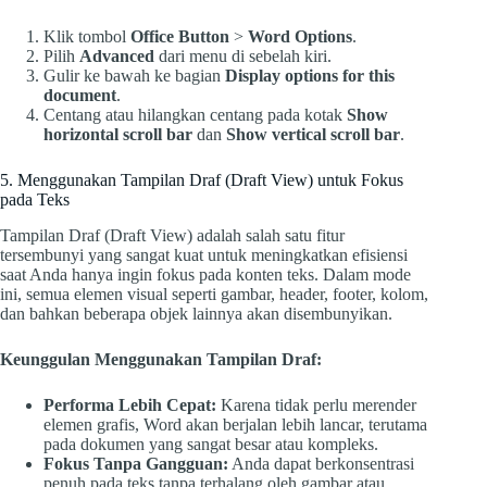
Klik tombol
Office Button
>
Word Options
.
Pilih
Advanced
dari menu di sebelah kiri.
Gulir ke bawah ke bagian
Display options for this
document
.
Centang atau hilangkan centang pada kotak
Show
horizontal scroll bar
dan
Show vertical scroll bar
.
5. Menggunakan Tampilan Draf (Draft View) untuk Fokus
pada Teks
Tampilan Draf (Draft View) adalah salah satu fitur
tersembunyi yang sangat kuat untuk meningkatkan efisiensi
saat Anda hanya ingin fokus pada konten teks. Dalam mode
ini, semua elemen visual seperti gambar, header, footer, kolom,
dan bahkan beberapa objek lainnya akan disembunyikan.
Keunggulan Menggunakan Tampilan Draf:
Performa Lebih Cepat:
Karena tidak perlu merender
elemen grafis, Word akan berjalan lebih lancar, terutama
pada dokumen yang sangat besar atau kompleks.
Fokus Tanpa Gangguan:
Anda dapat berkonsentrasi
penuh pada teks tanpa terhalang oleh gambar atau