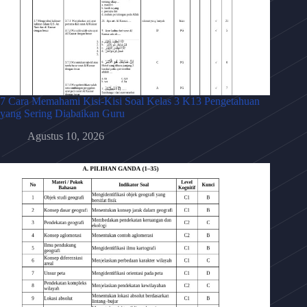
7 Cara Memahami Kisi-Kisi Soal Kelas 3 K13 Pengetahuan
yang Sering Diabaikan Guru
Agustus 10, 2026