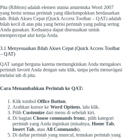
Pita (Ribbon) adalah elemen utama antarmuka Word 2007
yang berisi semua perintah yang dikelompokkan berdasarkan
tab. Bilah Akses Cepat (Quick Access Toolbar – QAT) adalah
bilah kecil di atas pita yang berisi perintah yang paling sering
Anda gunakan. Keduanya dapat disesuaikan untuk
mempercepat alur kerja Anda.
3.1 Menyesuaikan Bilah Akses Cepat (Quick Access Toolbar
– QAT)
QAT sangat berguna karena memungkinkan Anda mengakses
perintah favorit Anda dengan satu klik, tanpa perlu menavigasi
melalui tab di pita.
Cara Menambahkan Perintah ke QAT:
Klik tombol
Office Button
.
Arahkan kursor ke
Word Options
, lalu klik.
Pilih
Customize
dari menu di sebelah kiri.
Di bagian
Choose commands from:
, pilih kategori
perintah yang Anda inginkan (misalnya,
Home Tab
,
Insert Tab
, atau
All Commands
).
Di daftar perintah yang muncul, temukan perintah yang