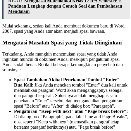
READ
Menguasai Matematika Kelas 12 IPA Semester 1:
Panduan Lengkap dengan Contoh Soal dan Pembahasan
Mendalam
Mulai sekarang, setiap kali Anda membuat dokumen baru di Word
2007, spasi yang Anda atur akan menjadi spasi bawaan.
Mengatasi Masalah Spasi yang Tidak Diinginkan
Terkadang, Anda mungkin menemukan spasi yang tidak Anda
inginkan muncul di dokumen Anda, meskipun pengaturan spasi
Anda sudah benar. Berikut beberapa kemungkinan penyebab dan
solusinya:
Spasi Tambahan Akibat Penekanan Tombol "Enter"
Dua Kali:
Jika Anda menekan tombol "Enter" dua kali untuk
memisahkan paragraf, Word akan menganggapnya sebagai
dua paragraf terpisah. Solusinya adalah menghapus satu
penekanan "Enter" tersebut dan mengandalkan pengaturan
spasi "Before" atau "After" di dialog box "Paragraph".
Pengaturan "Keep with next" atau "Page break before":
Di dialog box "Paragraph", pada tab "Line and Page Breaks",
opsi seperti "Keep with next" (memastikan paragraf tetap
bersama paragraf berikutnya) atau "Page break before"