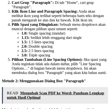
Cari Grup "Paragraph":
Di tab "Home", cari grup
"Paragraph".
Klik Ikon Line and Paragraph Spacing:
Anda akan
melihat ikon yang terlihat seperti beberapa baris teks dengan
panah mengarah ke atas dan ke bawah. Klik ikon ini.
Pilih Spasi yang Diinginkan:
Sebuah menu dropdown akan
muncul dengan pilihan spasi umum seperti:
1.0:
Single spacing (standar)
1.15:
Sedikit lebih renggang dari single
1.5:
1.5 lines spacing
2.0:
Double spacing
2.5:
2.5 lines spacing
3.0:
Triple spacing
Pilihan Tambahan (Line Spacing Options):
Jika spasi yang
Anda inginkan tidak ada dalam daftar, pilih "Line Spacing
Options…" di bagian bawah menu dropdown. Ini akan
membuka dialog box "Paragraph" yang akan kita bahas nanti.
Metode 2: Menggunakan Dialog Box "Paragraph"
READ
Mengubah Scan PDF ke Word: Panduan Lengkap
untuk Hasil Optimal