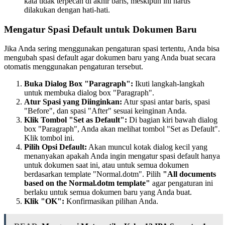
kata tidak terpecah di akhir baris, meskipun ini harus
dilakukan dengan hati-hati.
Mengatur Spasi Default untuk Dokumen Baru
Jika Anda sering menggunakan pengaturan spasi tertentu, Anda bisa
mengubah spasi default agar dokumen baru yang Anda buat secara
otomatis menggunakan pengaturan tersebut.
Buka Dialog Box "Paragraph":
Ikuti langkah-langkah
untuk membuka dialog box "Paragraph".
Atur Spasi yang Diinginkan:
Atur spasi antar baris, spasi
"Before", dan spasi "After" sesuai keinginan Anda.
Klik Tombol "Set as Default":
Di bagian kiri bawah dialog
box "Paragraph", Anda akan melihat tombol "Set as Default".
Klik tombol ini.
Pilih Opsi Default:
Akan muncul kotak dialog kecil yang
menanyakan apakah Anda ingin mengatur spasi default hanya
untuk dokumen saat ini, atau untuk semua dokumen
berdasarkan template "Normal.dotm". Pilih
"All documents
based on the Normal.dotm template"
agar pengaturan ini
berlaku untuk semua dokumen baru yang Anda buat.
Klik "OK":
Konfirmasikan pilihan Anda.