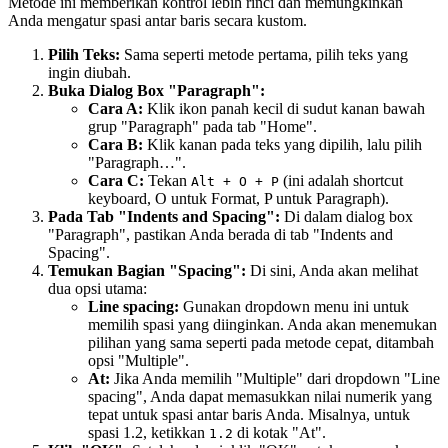
Metode ini memberikan kontrol lebih rinci dan memungkinkan
Anda mengatur spasi antar baris secara kustom.
Pilih Teks:
Sama seperti metode pertama, pilih teks yang
ingin diubah.
Buka Dialog Box "Paragraph":
Cara A:
Klik ikon panah kecil di sudut kanan bawah
grup "Paragraph" pada tab "Home".
Cara B:
Klik kanan pada teks yang dipilih, lalu pilih
"Paragraph…".
Cara C:
Tekan
(ini adalah shortcut
Alt + O + P
keyboard, O untuk Format, P untuk Paragraph).
Pada Tab "Indents and Spacing":
Di dalam dialog box
"Paragraph", pastikan Anda berada di tab "Indents and
Spacing".
Temukan Bagian "Spacing":
Di sini, Anda akan melihat
dua opsi utama:
Line spacing:
Gunakan dropdown menu ini untuk
memilih spasi yang diinginkan. Anda akan menemukan
pilihan yang sama seperti pada metode cepat, ditambah
opsi "Multiple".
At:
Jika Anda memilih "Multiple" dari dropdown "Line
spacing", Anda dapat memasukkan nilai numerik yang
tepat untuk spasi antar baris Anda. Misalnya, untuk
spasi 1.2, ketikkan
di kotak "At".
1.2