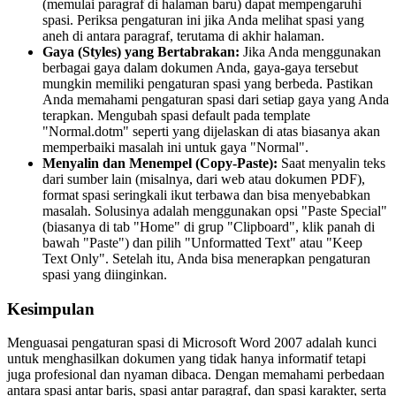
(memulai paragraf di halaman baru) dapat mempengaruhi
spasi. Periksa pengaturan ini jika Anda melihat spasi yang
aneh di antara paragraf, terutama di akhir halaman.
Gaya (Styles) yang Bertabrakan:
Jika Anda menggunakan
berbagai gaya dalam dokumen Anda, gaya-gaya tersebut
mungkin memiliki pengaturan spasi yang berbeda. Pastikan
Anda memahami pengaturan spasi dari setiap gaya yang Anda
terapkan. Mengubah spasi default pada template
"Normal.dotm" seperti yang dijelaskan di atas biasanya akan
memperbaiki masalah ini untuk gaya "Normal".
Menyalin dan Menempel (Copy-Paste):
Saat menyalin teks
dari sumber lain (misalnya, dari web atau dokumen PDF),
format spasi seringkali ikut terbawa dan bisa menyebabkan
masalah. Solusinya adalah menggunakan opsi "Paste Special"
(biasanya di tab "Home" di grup "Clipboard", klik panah di
bawah "Paste") dan pilih "Unformatted Text" atau "Keep
Text Only". Setelah itu, Anda bisa menerapkan pengaturan
spasi yang diinginkan.
Kesimpulan
Menguasai pengaturan spasi di Microsoft Word 2007 adalah kunci
untuk menghasilkan dokumen yang tidak hanya informatif tetapi
juga profesional dan nyaman dibaca. Dengan memahami perbedaan
antara spasi antar baris, spasi antar paragraf, dan spasi karakter, serta