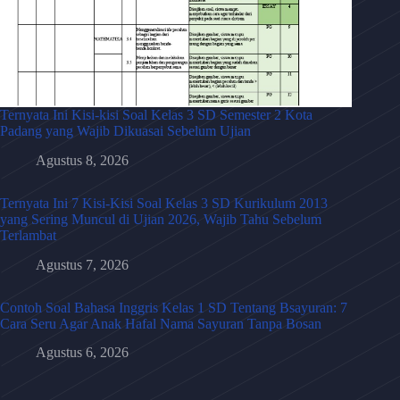
Ternyata Ini Kisi-kisi Soal Kelas 3 SD Semester 2 Kota
Padang yang Wajib Dikuasai Sebelum Ujian
Agustus 8, 2026
Ternyata Ini 7 Kisi-Kisi Soal Kelas 3 SD Kurikulum 2013
yang Sering Muncul di Ujian 2026, Wajib Tahu Sebelum
Terlambat
Agustus 7, 2026
Contoh Soal Bahasa Inggris Kelas 1 SD Tentang Bsayuran: 7
Cara Seru Agar Anak Hafal Nama Sayuran Tanpa Bosan
Agustus 6, 2026