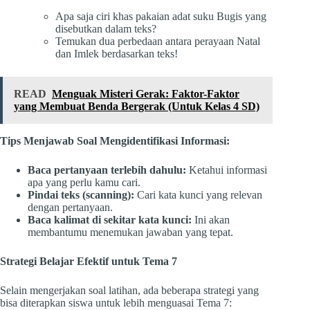
Apa saja ciri khas pakaian adat suku Bugis yang
disebutkan dalam teks?
Temukan dua perbedaan antara perayaan Natal
dan Imlek berdasarkan teks!
READ
Menguak Misteri Gerak: Faktor-Faktor
yang Membuat Benda Bergerak (Untuk Kelas 4 SD)
Tips Menjawab Soal Mengidentifikasi Informasi:
Baca pertanyaan terlebih dahulu:
Ketahui informasi
apa yang perlu kamu cari.
Pindai teks (scanning):
Cari kata kunci yang relevan
dengan pertanyaan.
Baca kalimat di sekitar kata kunci:
Ini akan
membantumu menemukan jawaban yang tepat.
Strategi Belajar Efektif untuk Tema 7
Selain mengerjakan soal latihan, ada beberapa strategi yang
bisa diterapkan siswa untuk lebih menguasai Tema 7: