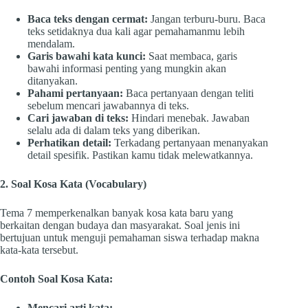
Baca teks dengan cermat:
Jangan terburu-buru. Baca
teks setidaknya dua kali agar pemahamanmu lebih
mendalam.
Garis bawahi kata kunci:
Saat membaca, garis
bawahi informasi penting yang mungkin akan
ditanyakan.
Pahami pertanyaan:
Baca pertanyaan dengan teliti
sebelum mencari jawabannya di teks.
Cari jawaban di teks:
Hindari menebak. Jawaban
selalu ada di dalam teks yang diberikan.
Perhatikan detail:
Terkadang pertanyaan menanyakan
detail spesifik. Pastikan kamu tidak melewatkannya.
2. Soal Kosa Kata (Vocabulary)
Tema 7 memperkenalkan banyak kosa kata baru yang
berkaitan dengan budaya dan masyarakat. Soal jenis ini
bertujuan untuk menguji pemahaman siswa terhadap makna
kata-kata tersebut.
Contoh Soal Kosa Kata:
Mencari arti kata: