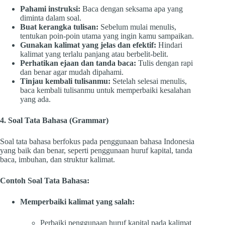
Pahami instruksi:
Baca dengan seksama apa yang
diminta dalam soal.
Buat kerangka tulisan:
Sebelum mulai menulis,
tentukan poin-poin utama yang ingin kamu sampaikan.
Gunakan kalimat yang jelas dan efektif:
Hindari
kalimat yang terlalu panjang atau berbelit-belit.
Perhatikan ejaan dan tanda baca:
Tulis dengan rapi
dan benar agar mudah dipahami.
Tinjau kembali tulisanmu:
Setelah selesai menulis,
baca kembali tulisanmu untuk memperbaiki kesalahan
yang ada.
4. Soal Tata Bahasa (Grammar)
Soal tata bahasa berfokus pada penggunaan bahasa Indonesia
yang baik dan benar, seperti penggunaan huruf kapital, tanda
baca, imbuhan, dan struktur kalimat.
Contoh Soal Tata Bahasa:
Memperbaiki kalimat yang salah:
Perbaiki penggunaan huruf kapital pada kalimat