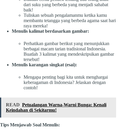
dari suku yang berbeda yang menjadi sahabat
baik!
Tuliskan sebuah pengalamanmu ketika kamu
membantu tetangga yang berbeda agama saat hari
raya mereka!
Menulis kalimat berdasarkan gambar:
Perhatikan gambar berikut yang menunjukkan
berbagai macam tarian tradisional Indonesia.
Buatlah 3 kalimat yang mendeskripsikan gambar
tersebut!
Menulis karangan singkat (esai):
Mengapa penting bagi kita untuk menghargai
keberagaman di Indonesia? Jelaskan dengan
contoh!
READ
Petualangan Warna-Warni Bunga: Kenali
Keindahan di Sekitarmu!
Tips Menjawab Soal Menulis: