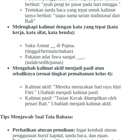
berikut: "ayah pergi ke pasar pada hari minggu."
Tentukan tanda baca yang tepat untuk kalimat
tanya berikut: "siapa nama tarian tradisional dari
Bali"
Melengkapi kalimat dengan kata yang tepat (kata
kerja, kata sifat, kata benda):
Suku Asmat
__
di Papua.
(tinggal/bermain/makan)
Pakaian adat Jawa sangat _
__
.
(indah/sedih/panas)
Mengubah kalimat aktif menjadi pasif atau
sebaliknya (sesuai tingkat pemahaman kelas 4):
Kalimat aktif: "Mereka merayakan hari raya Idul
Fitri." Ubahlah menjadi kalimat pasif.
Kalimat pasif: "Tarian Kecak ditampilkan oleh
penari Bali." Ubahlah menjadi kalimat aktif.
Tips Menjawab Soal Tata Bahasa:
Perhatikan aturan penulisan:
Ingat kembali aturan
penggunaan huruf kapital, tanda baca, dan ejaan.