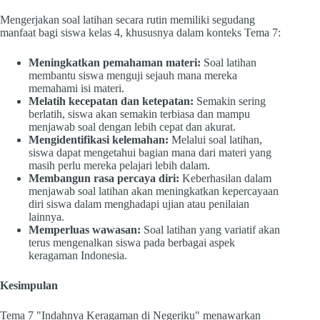
Mengerjakan soal latihan secara rutin memiliki segudang
manfaat bagi siswa kelas 4, khususnya dalam konteks Tema 7:
Meningkatkan pemahaman materi:
Soal latihan
membantu siswa menguji sejauh mana mereka
memahami isi materi.
Melatih kecepatan dan ketepatan:
Semakin sering
berlatih, siswa akan semakin terbiasa dan mampu
menjawab soal dengan lebih cepat dan akurat.
Mengidentifikasi kelemahan:
Melalui soal latihan,
siswa dapat mengetahui bagian mana dari materi yang
masih perlu mereka pelajari lebih dalam.
Membangun rasa percaya diri:
Keberhasilan dalam
menjawab soal latihan akan meningkatkan kepercayaan
diri siswa dalam menghadapi ujian atau penilaian
lainnya.
Memperluas wawasan:
Soal latihan yang variatif akan
terus mengenalkan siswa pada berbagai aspek
keragaman Indonesia.
Kesimpulan
Tema 7 "Indahnya Keragaman di Negeriku" menawarkan