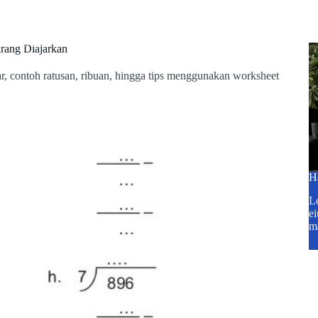
p.ac.id
Blog
Tentang Kami
Kontak
rang Diajarkan
ar, contoh ratusan, ribuan, hingga tips menggunakan worksheet
H
Lo
ei
m