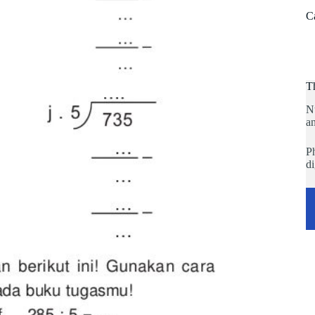
C
T
N
an
Ph
di