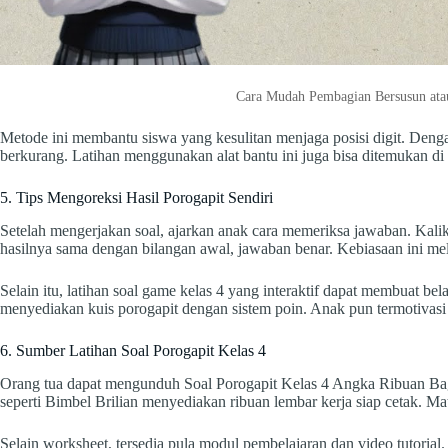
Cara Mudah Pembagian Bersusun ata
Metode ini membantu siswa yang kesulitan menjaga posisi digit. Dengan 
berkurang. Latihan menggunakan alat bantu ini juga bisa ditemukan di p
5. Tips Mengoreksi Hasil Porogapit Sendiri
Setelah mengerjakan soal, ajarkan anak cara memeriksa jawaban. Kalik
hasilnya sama dengan bilangan awal, jawaban benar. Kebiasaan ini me
Selain itu, latihan soal game kelas 4 yang interaktif dapat membuat be
menyediakan kuis porogapit dengan sistem poin. Anak pun termotivasi 
6. Sumber Latihan Soal Porogapit Kelas 4
Orang tua dapat mengunduh Soal Porogapit Kelas 4 Angka Ribuan Bagi
seperti Bimbel Brilian menyediakan ribuan lembar kerja siap cetak. Mat
Selain worksheet, tersedia pula modul pembelajaran dan video tutoria