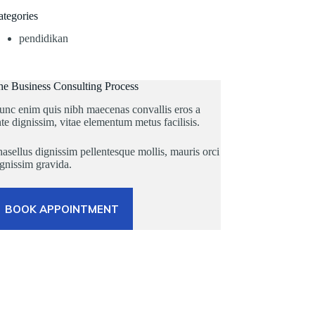
ategories
pendidikan
he Business Consulting Process
unc enim quis nibh maecenas convallis eros a
te dignissim, vitae elementum metus facilisis.
asellus dignissim pellentesque mollis, mauris orci
gnissim gravida.
BOOK APPOINTMENT