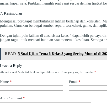
materi kapan saja. Pastikan memilih soal yang sesuai dengan tingkat k
7. Kesimpulan
Menguasai porogapit membutuhkan latihan bertahap dan konsisten. Mula
puluhan. Gunakan berbagai sumber seperti worksheet, game, dan aplik
Dengan tujuh poin latihan di atas, siswa kelas 4 dapat lebih percaya d
jangan ragu untuk mencari bantuan saat menemui kesulitan. Semoga art
READ
5 Soal Ujian Tema 6 Kelas 3 yang Sering Muncul di 202
Leave a Reply
Alamat email Anda tidak akan dipublikasikan.
Ruas yang wajib ditandai
*
Name
*
Email
*
Add Comment
*