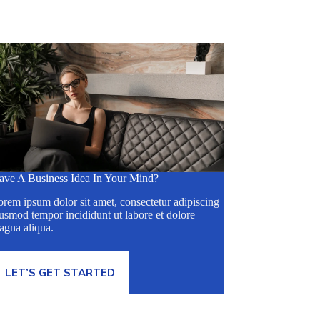
ave A Business Idea In Your Mind?
rem ipsum dolor sit amet, consectetur adipiscing
usmod tempor incididunt ut labore et dolore
agna aliqua.
LET’S GET STARTED