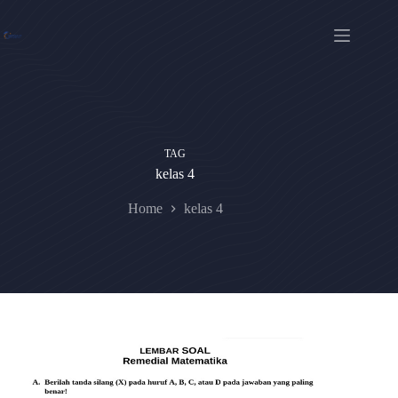
Skip
to
content
TAG
kelas 4
Home
kelas 4