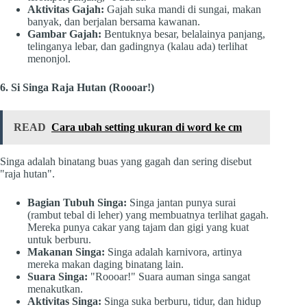
Aktivitas Gajah:
Gajah suka mandi di sungai, makan
banyak, dan berjalan bersama kawanan.
Gambar Gajah:
Bentuknya besar, belalainya panjang,
telinganya lebar, dan gadingnya (kalau ada) terlihat
menonjol.
6. Si Singa Raja Hutan (Roooar!)
READ
Cara ubah setting ukuran di word ke cm
Singa adalah binatang buas yang gagah dan sering disebut
"raja hutan".
Bagian Tubuh Singa:
Singa jantan punya surai
(rambut tebal di leher) yang membuatnya terlihat gagah.
Mereka punya cakar yang tajam dan gigi yang kuat
untuk berburu.
Makanan Singa:
Singa adalah karnivora, artinya
mereka makan daging binatang lain.
Suara Singa:
"Roooar!" Suara auman singa sangat
menakutkan.
Aktivitas Singa:
Singa suka berburu, tidur, dan hidup