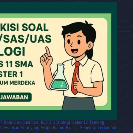
7 Pola Kisi-Kisi Soal KD 3.5 Biologi Kelas 12 Tentang
Pewarisan Sifat yang Wajib Kamu Kuasai Sebelum Terlambat