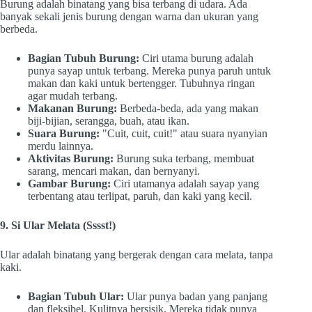
Burung adalah binatang yang bisa terbang di udara. Ada
banyak sekali jenis burung dengan warna dan ukuran yang
berbeda.
Bagian Tubuh Burung:
Ciri utama burung adalah
punya sayap untuk terbang. Mereka punya paruh untuk
makan dan kaki untuk bertengger. Tubuhnya ringan
agar mudah terbang.
Makanan Burung:
Berbeda-beda, ada yang makan
biji-bijian, serangga, buah, atau ikan.
Suara Burung:
"Cuit, cuit, cuit!" atau suara nyanyian
merdu lainnya.
Aktivitas Burung:
Burung suka terbang, membuat
sarang, mencari makan, dan bernyanyi.
Gambar Burung:
Ciri utamanya adalah sayap yang
terbentang atau terlipat, paruh, dan kaki yang kecil.
9. Si Ular Melata (Sssst!)
Ular adalah binatang yang bergerak dengan cara melata, tanpa
kaki.
Bagian Tubuh Ular:
Ular punya badan yang panjang
dan fleksibel. Kulitnya bersisik. Mereka tidak punya