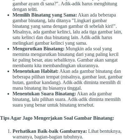
gambar ayam di sana?". Adik-adik harus menghitung
dengan teliti.
Memilih Binatang yang Sama:
Akan ada beberapa
gambar binatang, lalu ditanya "Lingkari gambar
binatang yang sama dengan gambar di sebelah kiri!".
Misalnya, ada gambar kelinci, lalu ada tiga gambar lain,
satu kelinci dan dua binatang lain. Adik-adik harus
melingkari gambar kelinci yang sama.
Mengurutkan Binatang:
Mungkin ada soal yang
meminta mengurutkan binatang dari yang paling kecil
ke paling besar, atau sebaliknya. Gambar akan sangat
membantu kita membandingkan ukurannya.
Menentukan Habitat:
Akan ada gambar binatang dan
beberapa pilihan tempat (misalnya, gambar laut, gambar
hutan, gambar kandang). Adik-adik diminta memilih di
mana binatang itu biasanya tinggal.
Menentukan Suara Binatang:
Akan ada gambar
binatang, lalu pilihan suara. Adik-adik diminta memilih
suara yang benar untuk binatang tersebut.
Tips Agar Jago Mengerjakan Soal Gambar Binatang:
Perhatikan Baik-baik Gambarnya:
Lihat bentuknya,
warnanya, bagian-bagian tubuhnya.