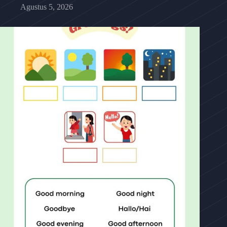
Agustus 5, 2026