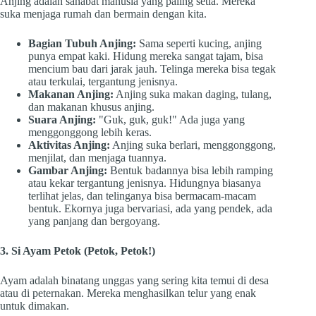
Anjing adalah sahabat manusia yang paling setia. Mereka
suka menjaga rumah dan bermain dengan kita.
Bagian Tubuh Anjing:
Sama seperti kucing, anjing
punya empat kaki. Hidung mereka sangat tajam, bisa
mencium bau dari jarak jauh. Telinga mereka bisa tegak
atau terkulai, tergantung jenisnya.
Makanan Anjing:
Anjing suka makan daging, tulang,
dan makanan khusus anjing.
Suara Anjing:
"Guk, guk, guk!" Ada juga yang
menggonggong lebih keras.
Aktivitas Anjing:
Anjing suka berlari, menggonggong,
menjilat, dan menjaga tuannya.
Gambar Anjing:
Bentuk badannya bisa lebih ramping
atau kekar tergantung jenisnya. Hidungnya biasanya
terlihat jelas, dan telinganya bisa bermacam-macam
bentuk. Ekornya juga bervariasi, ada yang pendek, ada
yang panjang dan bergoyang.
3. Si Ayam Petok (Petok, Petok!)
Ayam adalah binatang unggas yang sering kita temui di desa
atau di peternakan. Mereka menghasilkan telur yang enak
untuk dimakan.