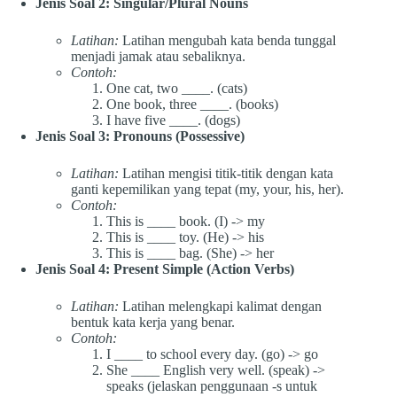
Jenis Soal 2: Singular/Plural Nouns
Latihan:
Latihan mengubah kata benda tunggal
menjadi jamak atau sebaliknya.
Contoh:
One cat, two ____. (cats)
One book, three ____. (books)
I have five ____. (dogs)
Jenis Soal 3: Pronouns (Possessive)
Latihan:
Latihan mengisi titik-titik dengan kata
ganti kepemilikan yang tepat (my, your, his, her).
Contoh:
This is ____ book. (I) -> my
This is ____ toy. (He) -> his
This is ____ bag. (She) -> her
Jenis Soal 4: Present Simple (Action Verbs)
Latihan:
Latihan melengkapi kalimat dengan
bentuk kata kerja yang benar.
Contoh:
I ____ to school every day. (go) -> go
She ____ English very well. (speak) ->
speaks (jelaskan penggunaan -s untuk