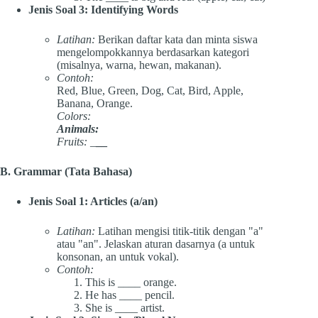
Jenis Soal 3: Identifying Words
Latihan:
Berikan daftar kata dan minta siswa
mengelompokkannya berdasarkan kategori
(misalnya, warna, hewan, makanan).
Contoh:
Red, Blue, Green, Dog, Cat, Bird, Apple,
Banana, Orange.
Colors:
Animals:
Fruits:
_
__
B. Grammar (Tata Bahasa)
Jenis Soal 1: Articles (a/an)
Latihan:
Latihan mengisi titik-titik dengan "a"
atau "an". Jelaskan aturan dasarnya (a untuk
konsonan, an untuk vokal).
Contoh:
This is ____ orange.
He has ____ pencil.
She is ____ artist.