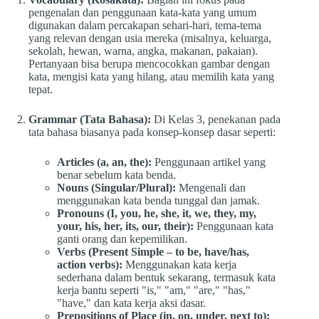
pengenalan dan penggunaan kata-kata yang umum
digunakan dalam percakapan sehari-hari, tema-tema
yang relevan dengan usia mereka (misalnya, keluarga,
sekolah, hewan, warna, angka, makanan, pakaian).
Pertanyaan bisa berupa mencocokkan gambar dengan
kata, mengisi kata yang hilang, atau memilih kata yang
tepat.
Grammar (Tata Bahasa):
Di Kelas 3, penekanan pada
tata bahasa biasanya pada konsep-konsep dasar seperti:
Articles (a, an, the):
Penggunaan artikel yang
benar sebelum kata benda.
Nouns (Singular/Plural):
Mengenali dan
menggunakan kata benda tunggal dan jamak.
Pronouns (I, you, he, she, it, we, they, my,
your, his, her, its, our, their):
Penggunaan kata
ganti orang dan kepemilikan.
Verbs (Present Simple – to be, have/has,
action verbs):
Menggunakan kata kerja
sederhana dalam bentuk sekarang, termasuk kata
kerja bantu seperti "is," "am," "are," "has,"
"have," dan kata kerja aksi dasar.
Prepositions of Place (in, on, under, next to):