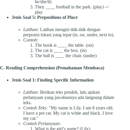
he/she/it)
They ____ football in the park. (play) ->
play
Jenis Soal 5: Prepositions of Place
Latihan:
Latihan mengisi titik-titik dengan
preposisi lokasi yang tepat (in, on, under, next to).
Contoh:
The book is ____ the table. (on)
The cat is ____ the box. (in)
The ball is ____ the chair. (under)
C. Reading Comprehension (Pemahaman Membaca)
Jenis Soal 1: Finding Specific Information
Latihan:
Berikan teks pendek, lalu ajukan
pertanyaan yang jawabannya ada langsung dalam
teks.
Contoh Teks:
"My name is Lily. I am 8 years old.
I have a pet cat. My cat is white and black. I love
my cat."
Contoh Pertanyaan:
What is the girl’s name? (Lily)