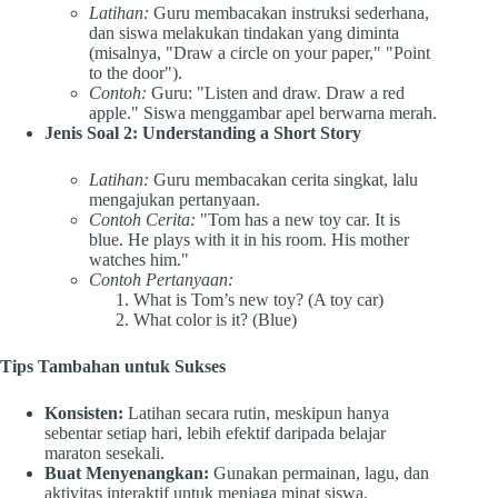
Latihan:
Guru membacakan instruksi sederhana,
dan siswa melakukan tindakan yang diminta
(misalnya, "Draw a circle on your paper," "Point
to the door").
Contoh:
Guru: "Listen and draw. Draw a red
apple." Siswa menggambar apel berwarna merah.
Jenis Soal 2: Understanding a Short Story
Latihan:
Guru membacakan cerita singkat, lalu
mengajukan pertanyaan.
Contoh Cerita:
"Tom has a new toy car. It is
blue. He plays with it in his room. His mother
watches him."
Contoh Pertanyaan:
What is Tom’s new toy? (A toy car)
What color is it? (Blue)
Tips Tambahan untuk Sukses
Konsisten:
Latihan secara rutin, meskipun hanya
sebentar setiap hari, lebih efektif daripada belajar
maraton sesekali.
Buat Menyenangkan:
Gunakan permainan, lagu, dan
aktivitas interaktif untuk menjaga minat siswa.