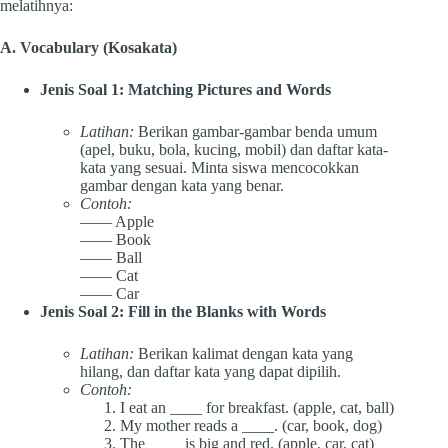
melatihnya:
A. Vocabulary (Kosakata)
Jenis Soal 1: Matching Pictures and Words
Latihan:
Berikan gambar-gambar benda umum
(apel, buku, bola, kucing, mobil) dan daftar kata-
kata yang sesuai. Minta siswa mencocokkan
gambar dengan kata yang benar.
Contoh:
—— Apple
—— Book
—— Ball
—— Cat
—— Car
Jenis Soal 2: Fill in the Blanks with Words
Latihan:
Berikan kalimat dengan kata yang
hilang, dan daftar kata yang dapat dipilih.
Contoh:
I eat an ____ for breakfast. (apple, cat, ball)
My mother reads a ____. (car, book, dog)
The ____ is big and red. (apple, car, cat)