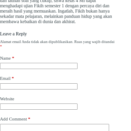
dan latihan soal yang cukup, siswa kelas 4 MI dapat
menghadapi ujian Fikih semester 1 dengan percaya diri dan
meraih hasil yang memuaskan. Ingatlah, Fikih bukan hanya
sekadar mata pelajaran, melainkan panduan hidup yang akan
membawa kebaikan di dunia dan akhirat.
Leave a Reply
Alamat email Anda tidak akan dipublikasikan.
Ruas yang wajib ditandai
*
Name
*
Email
*
Website
Add Comment
*