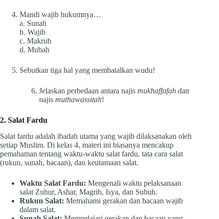
Mandi wajib hukumnya…
a. Sunah
b. Wajib
c. Makruh
d. Mubah
Sebutkan tiga hal yang membatalkan wudu!
Jelaskan perbedaan antara najis
mukhaffafah
dan
najis
muthawassitah
!
2. Salat Fardu
Salat fardu adalah ibadah utama yang wajib dilaksanakan oleh
setiap Muslim. Di kelas 4, materi ini biasanya mencakup
pemahaman tentang waktu-waktu salat fardu, tata cara salat
(rukun, sunah, bacaan), dan keutamaan salat.
Waktu Salat Fardu:
Mengenali waktu pelaksanaan
salat Zuhur, Ashar, Magrib, Isya, dan Subuh.
Rukun Salat:
Memahami gerakan dan bacaan wajib
dalam salat.
Sunah Salat:
Mempelajari gerakan dan bacaan yang