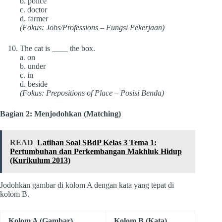
b. police
c. doctor
d. farmer
(Fokus: Jobs/Professions – Fungsi Pekerjaan)
The cat is ____ the box.
a. on
b. under
c. in
d. beside
(Fokus: Prepositions of Place – Posisi Benda)
Bagian 2: Menjodohkan (Matching)
READ
Latihan Soal SBdP Kelas 3 Tema 1:
Pertumbuhan dan Perkembangan Makhluk Hidup
(Kurikulum 2013)
Jodohkan gambar di kolom A dengan kata yang tepat di
kolom B.
Kolom A (Gambar)
Kolom B (Kata)