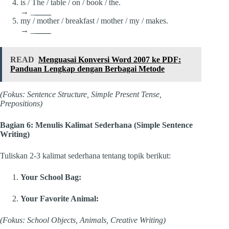
is / The / table / on / book / the.
→ _
____
my / mother / breakfast / mother / my / makes.
→ _
____
READ
Menguasai Konversi Word 2007 ke PDF:
Panduan Lengkap dengan Berbagai Metode
(Fokus: Sentence Structure, Simple Present Tense,
Prepositions)
Bagian 6: Menulis Kalimat Sederhana (Simple Sentence
Writing)
Tuliskan 2-3 kalimat sederhana tentang topik berikut:
Your School Bag:
Your Favorite Animal:
(Fokus: School Objects, Animals, Creative Writing)