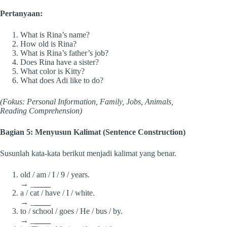
Pertanyaan:
What is Rina’s name?
How old is Rina?
What is Rina’s father’s job?
Does Rina have a sister?
What color is Kitty?
What does Adi like to do?
(Fokus: Personal Information, Family, Jobs, Animals,
Reading Comprehension)
Bagian 5: Menyusun Kalimat (Sentence Construction)
Susunlah kata-kata berikut menjadi kalimat yang benar.
old / am / I / 9 / years.
→ _
____
a / cat / have / I / white.
→ _
____
to / school / goes / He / bus / by.
→ _
____