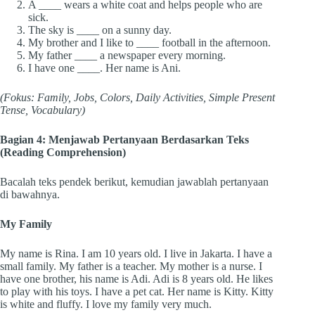
A ____ wears a white coat and helps people who are
sick.
The sky is ____ on a sunny day.
My brother and I like to ____ football in the afternoon.
My father ____ a newspaper every morning.
I have one ____. Her name is Ani.
(Fokus: Family, Jobs, Colors, Daily Activities, Simple Present
Tense, Vocabulary)
Bagian 4: Menjawab Pertanyaan Berdasarkan Teks
(Reading Comprehension)
Bacalah teks pendek berikut, kemudian jawablah pertanyaan
di bawahnya.
My Family
My name is Rina. I am 10 years old. I live in Jakarta. I have a
small family. My father is a teacher. My mother is a nurse. I
have one brother, his name is Adi. Adi is 8 years old. He likes
to play with his toys. I have a pet cat. Her name is Kitty. Kitty
is white and fluffy. I love my family very much.