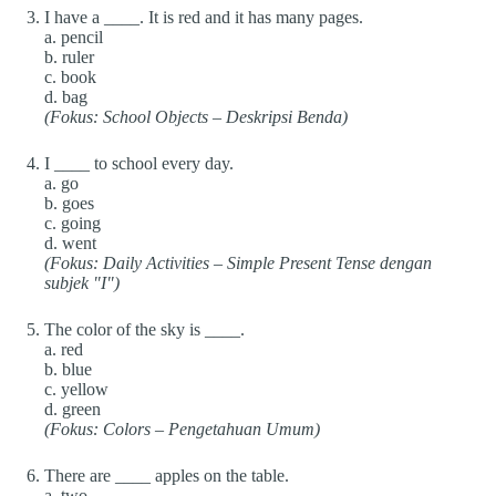
I have a ____. It is red and it has many pages.
a. pencil
b. ruler
c. book
d. bag
(Fokus: School Objects – Deskripsi Benda)
I ____ to school every day.
a. go
b. goes
c. going
d. went
(Fokus: Daily Activities – Simple Present Tense dengan
subjek "I")
The color of the sky is ____.
a. red
b. blue
c. yellow
d. green
(Fokus: Colors – Pengetahuan Umum)
There are ____ apples on the table.
a. two