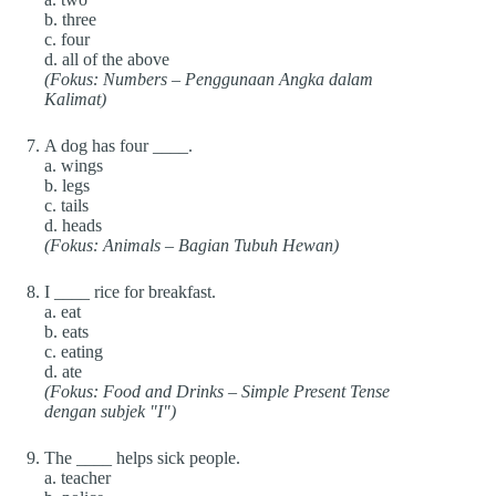
b. three
c. four
d. all of the above
(Fokus: Numbers – Penggunaan Angka dalam
Kalimat)
A dog has four ____.
a. wings
b. legs
c. tails
d. heads
(Fokus: Animals – Bagian Tubuh Hewan)
I ____ rice for breakfast.
a. eat
b. eats
c. eating
d. ate
(Fokus: Food and Drinks – Simple Present Tense
dengan subjek "I")
The ____ helps sick people.
a. teacher