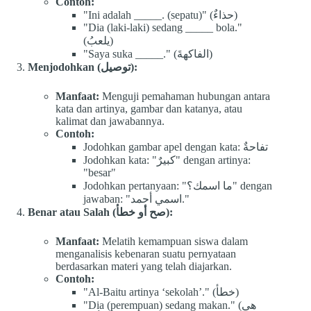
Contoh:
"Ini adalah _____. (sepatu)" (حذاءٌ)
"Dia (laki-laki) sedang _____ bola."
(يلعبُ)
"Saya suka _____." (الفاكهةَ)
Menjodohkan (توصيل):
Manfaat:
Menguji pemahaman hubungan antara
kata dan artinya, gambar dan katanya, atau
kalimat dan jawabannya.
Contoh:
Jodohkan gambar apel dengan kata: تفاحةٌ
Jodohkan kata: "كبيرٌ" dengan artinya:
"besar"
Jodohkan pertanyaan: "ما اسمك؟" dengan
jawaban: "اسمي أحمد."
Benar atau Salah (صح أو خطأ):
Manfaat:
Melatih kemampuan siswa dalam
menganalisis kebenaran suatu pernyataan
berdasarkan materi yang telah diajarkan.
Contoh:
"Al-Baitu artinya ‘sekolah’." (خطأ)
"Dia (perempuan) sedang makan." (هي