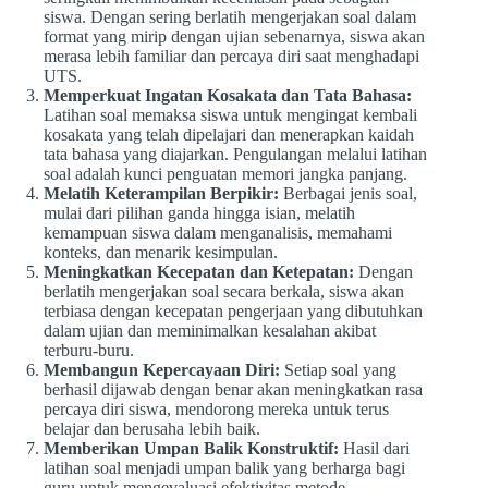
siswa. Dengan sering berlatih mengerjakan soal dalam
format yang mirip dengan ujian sebenarnya, siswa akan
merasa lebih familiar dan percaya diri saat menghadapi
UTS.
Memperkuat Ingatan Kosakata dan Tata Bahasa:
Latihan soal memaksa siswa untuk mengingat kembali
kosakata yang telah dipelajari dan menerapkan kaidah
tata bahasa yang diajarkan. Pengulangan melalui latihan
soal adalah kunci penguatan memori jangka panjang.
Melatih Keterampilan Berpikir:
Berbagai jenis soal,
mulai dari pilihan ganda hingga isian, melatih
kemampuan siswa dalam menganalisis, memahami
konteks, dan menarik kesimpulan.
Meningkatkan Kecepatan dan Ketepatan:
Dengan
berlatih mengerjakan soal secara berkala, siswa akan
terbiasa dengan kecepatan pengerjaan yang dibutuhkan
dalam ujian dan meminimalkan kesalahan akibat
terburu-buru.
Membangun Kepercayaan Diri:
Setiap soal yang
berhasil dijawab dengan benar akan meningkatkan rasa
percaya diri siswa, mendorong mereka untuk terus
belajar dan berusaha lebih baik.
Memberikan Umpan Balik Konstruktif:
Hasil dari
latihan soal menjadi umpan balik yang berharga bagi
guru untuk mengevaluasi efektivitas metode