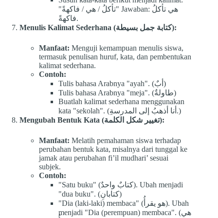
"تأكلُ / هي / فاكهةً" Jawaban: هي تأكلُ
فاكهةً.
Menulis Kalimat Sederhana (كتابة جمل بسيطة):
Manfaat:
Menguji kemampuan menulis siswa,
termasuk penulisan huruf, kata, dan pembentukan
kalimat sederhana.
Contoh:
Tulis bahasa Arabnya "ayah". (أبٌ)
Tulis bahasa Arabnya "meja". (طاولةٌ)
Buatlah kalimat sederhana menggunakan
kata "sekolah". (أنا أذهبُ إلى المدرسةِ.)
Mengubah Bentuk Kata (تغيير شكل الكلمة):
Manfaat:
Melatih pemahaman siswa terhadap
perubahan bentuk kata, misalnya dari tunggal ke
jamak atau perubahan fi’il mudhari’ sesuai
subjek.
Contoh:
"Satu buku" (كتابٌ واحدٌ). Ubah menjadi
"dua buku". (كتابانِ)
"Dia (laki-laki) membaca" (هو يقرأُ). Ubah
menjadi "Dia (perempuan) membaca". (هي