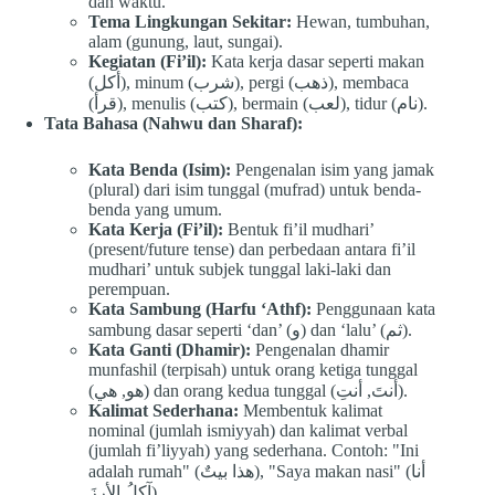
dan waktu.
Tema Lingkungan Sekitar:
Hewan, tumbuhan,
alam (gunung, laut, sungai).
Kegiatan (Fi’il):
Kata kerja dasar seperti makan
(أكل), minum (شرب), pergi (ذهب), membaca
(قرأ), menulis (كتب), bermain (لعب), tidur (نام).
Tata Bahasa (Nahwu dan Sharaf):
Kata Benda (Isim):
Pengenalan isim yang jamak
(plural) dari isim tunggal (mufrad) untuk benda-
benda yang umum.
Kata Kerja (Fi’il):
Bentuk fi’il mudhari’
(present/future tense) dan perbedaan antara fi’il
mudhari’ untuk subjek tunggal laki-laki dan
perempuan.
Kata Sambung (Harfu ‘Athf):
Penggunaan kata
sambung dasar seperti ‘dan’ (و) dan ‘lalu’ (ثم).
Kata Ganti (Dhamir):
Pengenalan dhamir
munfashil (terpisah) untuk orang ketiga tunggal
(هو, هي) dan orang kedua tunggal (أنتَ, أنتِ).
Kalimat Sederhana:
Membentuk kalimat
nominal (jumlah ismiyyah) dan kalimat verbal
(jumlah fi’liyyah) yang sederhana. Contoh: "Ini
adalah rumah" (هذا بيتٌ), "Saya makan nasi" (أنا
آكلُ الأرزَ).