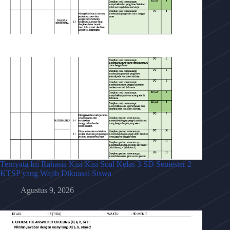
Ternyata Ini Rahasia Kisi-Kisi Soal Kelas 3 SD Semester 2
KTSP yang Wajib Dikuasai Siswa
Agustus 9, 2026