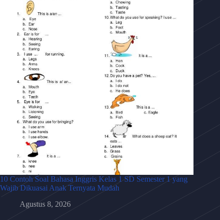
10 Contoh Soal Bahasa Inggris Kelas 1 SD Semester 1 yang
Wajib Dikuasai Anak Ternyata Mudah
Agustus 8, 2026