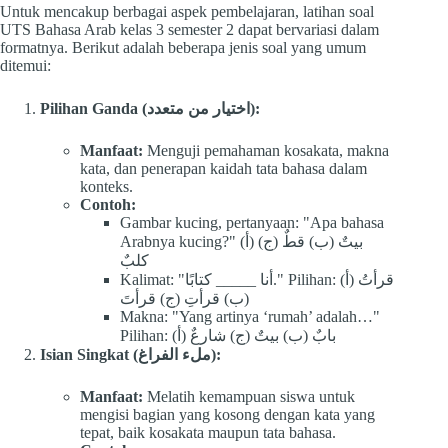
Untuk mencakup berbagai aspek pembelajaran, latihan soal
UTS Bahasa Arab kelas 3 semester 2 dapat bervariasi dalam
formatnya. Berikut adalah beberapa jenis soal yang umum
ditemui:
Pilihan Ganda (اختيار من متعدد):
Manfaat:
Menguji pemahaman kosakata, makna
kata, dan penerapan kaidah tata bahasa dalam
konteks.
Contoh:
Gambar kucing, pertanyaan: "Apa bahasa
Arabnya kucing?" (أ) بيتٌ (ب) قطٌ (ج)
كلبٌ
Kalimat: "أنا _____ كتابًا." Pilihan: (أ) قرأتُ
(ب) قرأتِ (ج) قرأتَ
Makna: "Yang artinya ‘rumah’ adalah…"
Pilihan: (أ) بابٌ (ب) بيتٌ (ج) شارعٌ
Isian Singkat (ملء الفراغ):
Manfaat:
Melatih kemampuan siswa untuk
mengisi bagian yang kosong dengan kata yang
tepat, baik kosakata maupun tata bahasa.