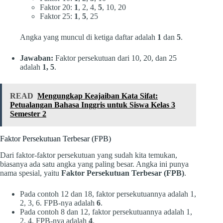
Faktor 20:
1
, 2, 4,
5
, 10, 20
Faktor 25:
1
,
5
, 25
Angka yang muncul di ketiga daftar adalah
1
dan
5
.
Jawaban:
Faktor persekutuan dari 10, 20, dan 25
adalah
1, 5
.
READ
Mengungkap Keajaiban Kata Sifat:
Petualangan Bahasa Inggris untuk Siswa Kelas 3
Semester 2
Faktor Persekutuan Terbesar (FPB)
Dari faktor-faktor persekutuan yang sudah kita temukan,
biasanya ada satu angka yang paling besar. Angka ini punya
nama spesial, yaitu
Faktor Persekutuan Terbesar (FPB)
.
Pada contoh 12 dan 18, faktor persekutuannya adalah 1,
2, 3, 6. FPB-nya adalah
6
.
Pada contoh 8 dan 12, faktor persekutuannya adalah 1,
2, 4. FPB-nya adalah
4
.