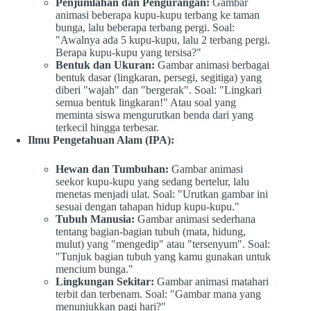
Penjumlahan dan Pengurangan:
Gambar
animasi beberapa kupu-kupu terbang ke taman
bunga, lalu beberapa terbang pergi. Soal:
"Awalnya ada 5 kupu-kupu, lalu 2 terbang pergi.
Berapa kupu-kupu yang tersisa?"
Bentuk dan Ukuran:
Gambar animasi berbagai
bentuk dasar (lingkaran, persegi, segitiga) yang
diberi "wajah" dan "bergerak". Soal: "Lingkari
semua bentuk lingkaran!" Atau soal yang
meminta siswa mengurutkan benda dari yang
terkecil hingga terbesar.
Ilmu Pengetahuan Alam (IPA):
Hewan dan Tumbuhan:
Gambar animasi
seekor kupu-kupu yang sedang bertelur, lalu
menetas menjadi ulat. Soal: "Urutkan gambar ini
sesuai dengan tahapan hidup kupu-kupu."
Tubuh Manusia:
Gambar animasi sederhana
tentang bagian-bagian tubuh (mata, hidung,
mulut) yang "mengedip" atau "tersenyum". Soal:
"Tunjuk bagian tubuh yang kamu gunakan untuk
mencium bunga."
Lingkungan Sekitar:
Gambar animasi matahari
terbit dan terbenam. Soal: "Gambar mana yang
menunjukkan pagi hari?"