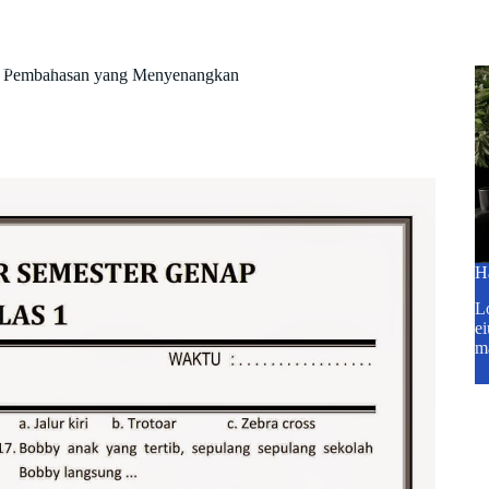
p.ac.id
Blog
Tentang Kami
Kontak
an Pembahasan yang Menyenangkan
H
Lo
ei
m