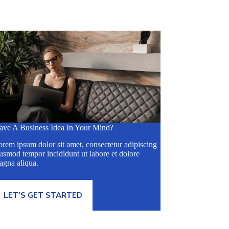
ave A Business Idea In Your Mind?
rem ipsum dolor sit amet, consectetur adipiscing
usmod tempor incididunt ut labore et dolore
agna aliqua.
LET’S GET STARTED