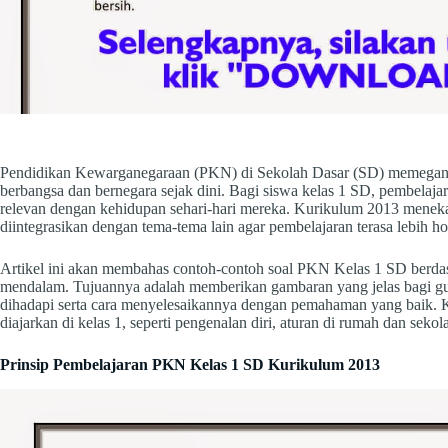
Pendidikan Kewarganegaraan (PKN) di Sekolah Dasar (SD) memegang
berbangsa dan bernegara sejak dini. Bagi siswa kelas 1 SD, pembela
relevan dengan kehidupan sehari-hari mereka. Kurikulum 2013 meneka
diintegrasikan dengan tema-tema lain agar pembelajaran terasa lebih ho
Artikel ini akan membahas contoh-contoh soal PKN Kelas 1 SD berd
mendalam. Tujuannya adalah memberikan gambaran yang jelas bagi gur
dihadapi serta cara menyelesaikannya dengan pemahaman yang baik. K
diajarkan di kelas 1, seperti pengenalan diri, aturan di rumah dan sekola
Prinsip Pembelajaran PKN Kelas 1 SD Kurikulum 2013