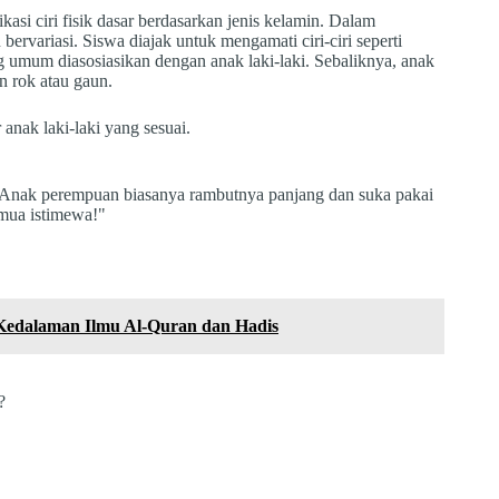
si ciri fisik dasar berdasarkan jenis kelamin. Dalam
rvariasi. Siswa diajak untuk mengamati ciri-ciri seperti
 umum diasosiasikan dengan anak laki-laki. Sebaliknya, anak
 rok atau gaun.
nak laki-laki yang sesuai.
. Anak perempuan biasanya rambutnya panjang dan suka pakai
semua istimewa!"
Kedalaman Ilmu Al-Quran dan Hadis
?