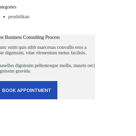
ategories
pendidikan
he Business Consulting Process
unc enim quis nibh maecenas convallis eros a
te dignissim, vitae elementum metus facilisis.
asellus dignissim pellentesque mollis, mauris orci
gnissim gravida.
BOOK APPOINTMENT