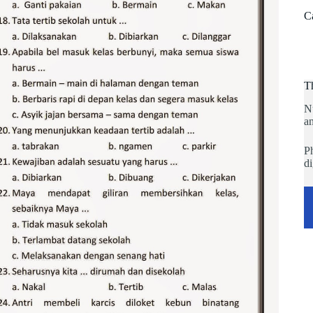
C
T
N
an
Ph
di