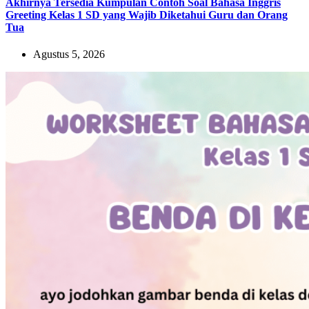
Akhirnya Tersedia Kumpulan Contoh Soal Bahasa Inggris
Greeting Kelas 1 SD yang Wajib Diketahui Guru dan Orang
Tua
Agustus 5, 2026