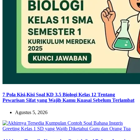
7 Pola Kisi-Kisi Soal KD 3.5 Biologi Kelas 12 Tentang
Pewarisan Sifat yang Wajib Kamu Kuasai Sebelum Terlambat
Agustus 5, 2026