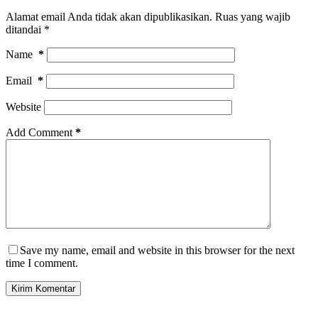
Alamat email Anda tidak akan dipublikasikan.
Ruas yang wajib
ditandai
*
Name
*
Email
*
Website
Add Comment
*
Save my name, email and website in this browser for the next
time I comment.
Kirim Komentar