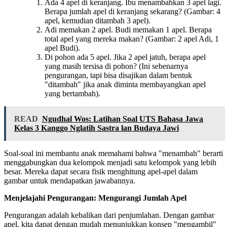
Ada 4 apel di keranjang. Ibu menambahkan 3 apel lagi.
Berapa jumlah apel di keranjang sekarang? (Gambar: 4
apel, kemudian ditambah 3 apel).
Adi memakan 2 apel. Budi memakan 1 apel. Berapa
total apel yang mereka makan? (Gambar: 2 apel Adi, 1
apel Budi).
Di pohon ada 5 apel. Jika 2 apel jatuh, berapa apel
yang masih tersisa di pohon? (Ini sebenarnya
pengurangan, tapi bisa disajikan dalam bentuk
"ditambah" jika anak diminta membayangkan apel
yang bertambah).
READ
Ngudhal Wos: Latihan Soal UTS Bahasa Jawa
Kelas 3 Kanggo Nglatih Sastra lan Budaya Jawi
Soal-soal ini membantu anak memahami bahwa "menambah" berarti
menggabungkan dua kelompok menjadi satu kelompok yang lebih
besar. Mereka dapat secara fisik menghitung apel-apel dalam
gambar untuk mendapatkan jawabannya.
Menjelajahi Pengurangan: Mengurangi Jumlah Apel
Pengurangan adalah kebalikan dari penjumlahan. Dengan gambar
apel, kita dapat dengan mudah menunjukkan konsep "mengambil"