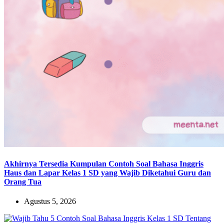
Akhirnya Tersedia Kumpulan Contoh Soal Bahasa Inggris
Haus dan Lapar Kelas 1 SD yang Wajib Diketahui Guru dan
Orang Tua
Agustus 5, 2026