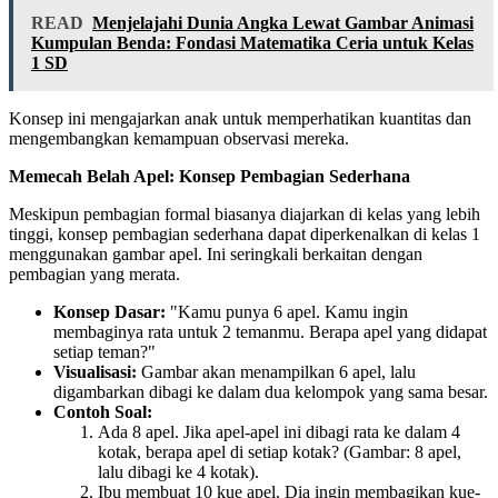
READ
Menjelajahi Dunia Angka Lewat Gambar Animasi
Kumpulan Benda: Fondasi Matematika Ceria untuk Kelas
1 SD
Konsep ini mengajarkan anak untuk memperhatikan kuantitas dan
mengembangkan kemampuan observasi mereka.
Memecah Belah Apel: Konsep Pembagian Sederhana
Meskipun pembagian formal biasanya diajarkan di kelas yang lebih
tinggi, konsep pembagian sederhana dapat diperkenalkan di kelas 1
menggunakan gambar apel. Ini seringkali berkaitan dengan
pembagian yang merata.
Konsep Dasar:
"Kamu punya 6 apel. Kamu ingin
membaginya rata untuk 2 temanmu. Berapa apel yang didapat
setiap teman?"
Visualisasi:
Gambar akan menampilkan 6 apel, lalu
digambarkan dibagi ke dalam dua kelompok yang sama besar.
Contoh Soal:
Ada 8 apel. Jika apel-apel ini dibagi rata ke dalam 4
kotak, berapa apel di setiap kotak? (Gambar: 8 apel,
lalu dibagi ke 4 kotak).
Ibu membuat 10 kue apel. Dia ingin membagikan kue-