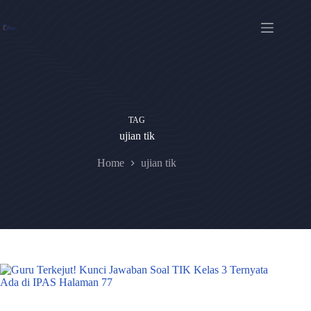
Skip
to
content
TAG
ujian tik
Home
ujian tik