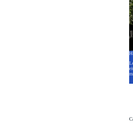
H
Lo
ei
m
C