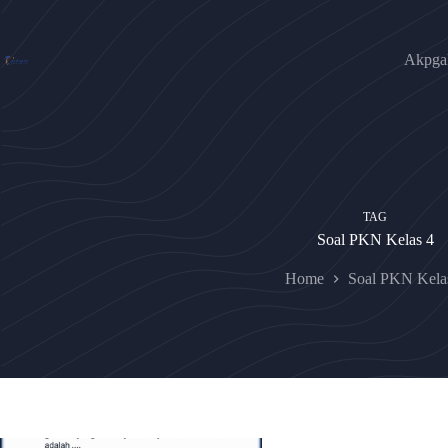
Skip
to
content
Akpgak
TAG
Soal PKN Kelas 4
Home
Soal PKN Kela