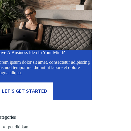
ave A Business Idea In Your Mind?
rem ipsum dolor sit amet, consectetur adipiscing
usmod tempor incididunt ut labore et dolore
agna aliqua.
LET’S GET STARTED
ategories
pendidikan