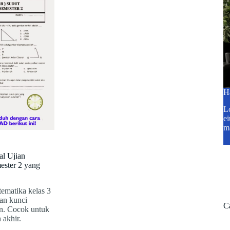
H
Lo
ei
m
al Ujian
ester 2 yang
ematika kelas 3
an kunci
C
n. Cocok untuk
 akhir.