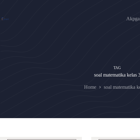
Skip
to
content
Akpgak
TAG
soal matematika kelas 
Home
soal matematika k