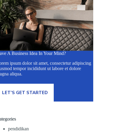
ave A Business Idea In Your Mind?
rem ipsum dolor sit amet, consectetur adipiscing
usmod tempor incididunt ut labore et dolore
agna aliqua.
LET’S GET STARTED
ategories
pendidikan