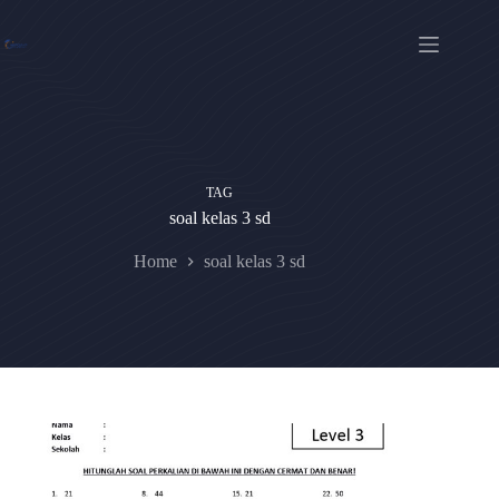
Skip
to
content
TAG
soal kelas 3 sd
Home
soal kelas 3 sd