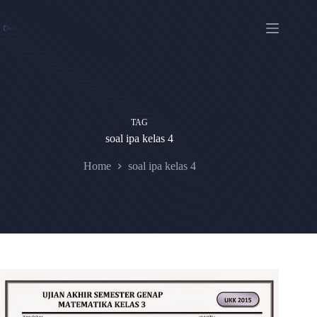
Skip
to
content
TAG
soal ipa kelas 4
Home
soal ipa kelas 4