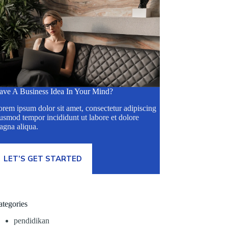
ave A Business Idea In Your Mind?
rem ipsum dolor sit amet, consectetur adipiscing
usmod tempor incididunt ut labore et dolore
agna aliqua.
LET’S GET STARTED
ategories
pendidikan