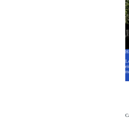
H
Lo
ei
m
C