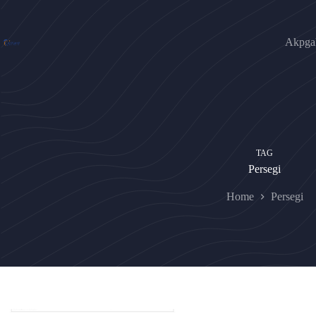
Skip
to
content
Akpgak
TAG
Persegi
Home
Persegi