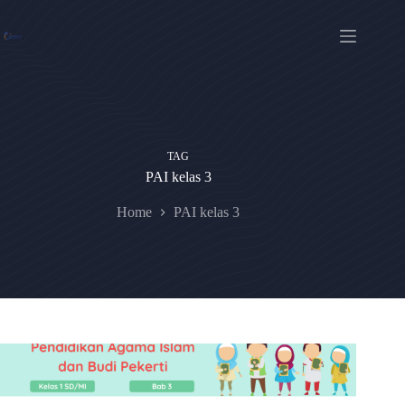
Skip
to
content
TAG
PAI kelas 3
Home
PAI kelas 3