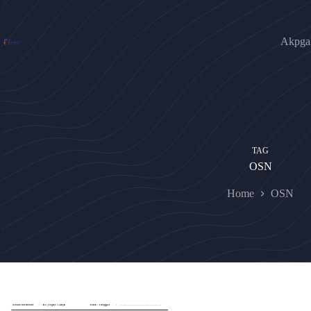
Skip
to
content
Akpgak
TAG
OSN
Home
OSN