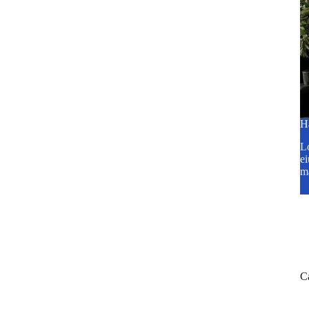
H
Lo
ei
m
C