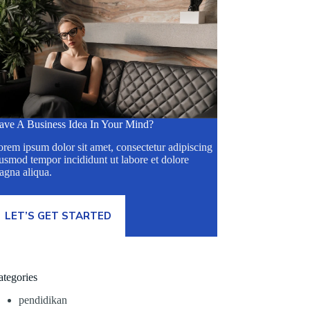
ave A Business Idea In Your Mind?
rem ipsum dolor sit amet, consectetur adipiscing
usmod tempor incididunt ut labore et dolore
agna aliqua.
LET’S GET STARTED
ategories
pendidikan