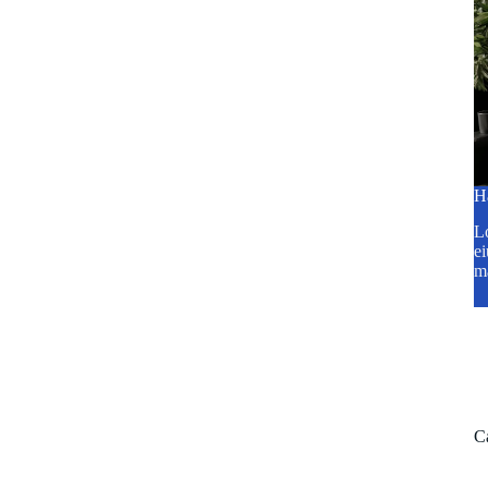
H
Lo
ei
m
C