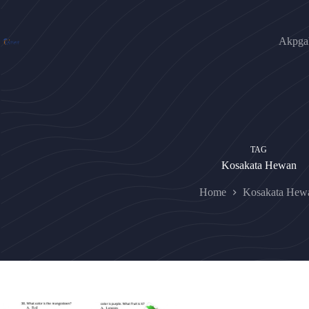
Skip
to
content
Akpgak
TAG
Kosakata Hewan
Home
Kosakata Hew