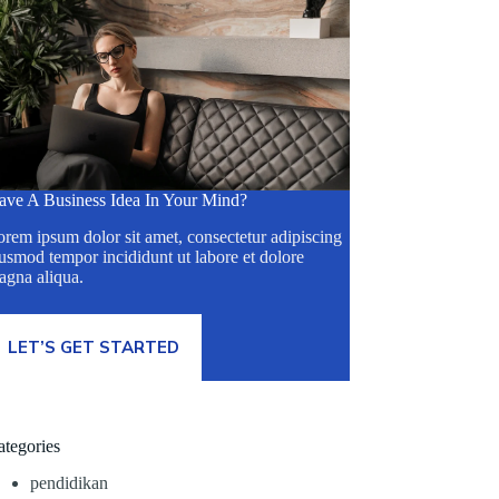
ave A Business Idea In Your Mind?
rem ipsum dolor sit amet, consectetur adipiscing
usmod tempor incididunt ut labore et dolore
agna aliqua.
LET’S GET STARTED
ategories
pendidikan