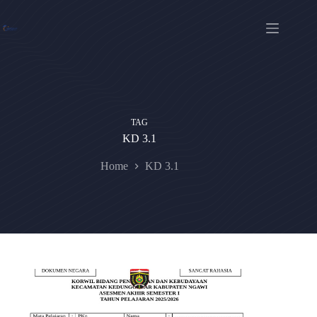
Skip
to
content
TAG
KD 3.1
Home
KD 3.1