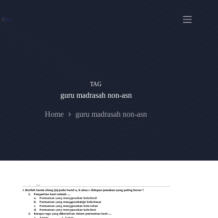
Skip
to
content
TAG
guru madrasah non-asn
Home
guru madrasah non-asn