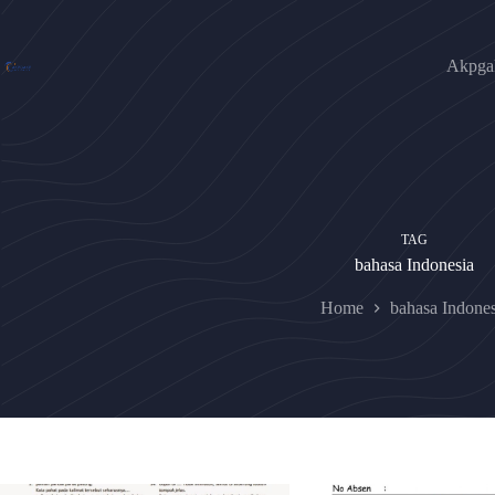
Skip
to
content
Akpgak
TAG
bahasa Indonesia
Home
bahasa Indones