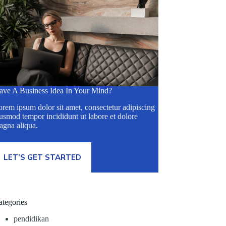
ave A Business Idea In Your Mind?
rem ipsum dolor sit amet, consectetur adipiscing
usmod tempor incididunt ut labore et dolore
agna aliqua.
LET’S GET STARTED
ategories
pendidikan