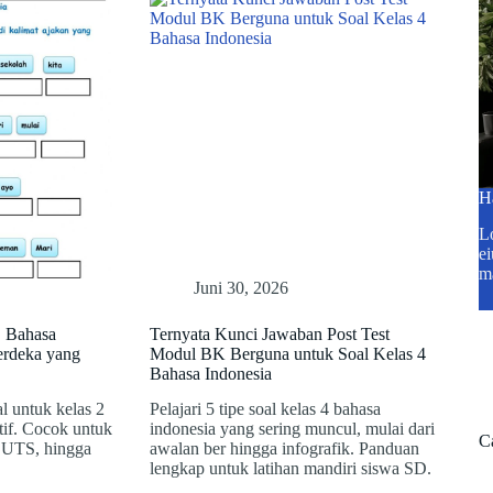
H
Lo
ei
m
Juni 30, 2026
D Bahasa
Ternyata Kunci Jawaban Post Test
erdeka yang
Modul BK Berguna untuk Soal Kelas 4
Bahasa Indonesia
l untuk kelas 2
Pelajari 5 tipe soal kelas 4 bahasa
tif. Cocok untuk
indonesia yang sering muncul, mulai dari
C
n UTS, hingga
awalan ber hingga infografik. Panduan
lengkap untuk latihan mandiri siswa SD.