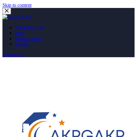
Skip to content
Akpgakp.ac.id
Blog
Tentang Kami
Kontak
Contact Us